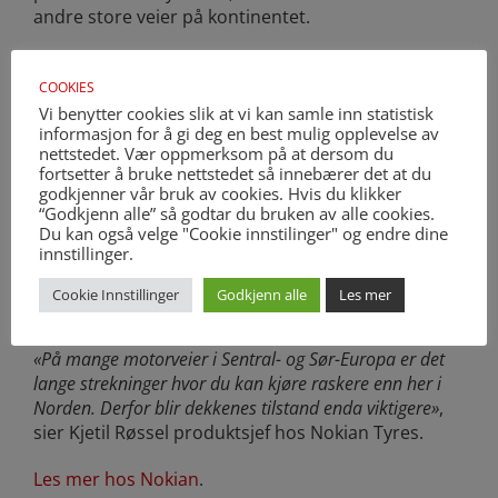
andre store veier på kontinentet.
COOKIES
Stikk gjerne innom for
Vi benytter cookies slik at vi kan samle inn statistisk
informasjon for å gi deg en best mulig opplevelse av
en dekkprat
nettstedet. Vær oppmerksom på at dersom du
fortsetter å bruke nettstedet så innebærer det at du
godkjenner vår bruk av cookies. Hvis du klikker
Vi har et bredt sortiment og er opptatt av
“Godkjenn alle” så godtar du bruken av alle cookies.
å finne de dekkene som passer deg, ditt
Du kan også velge "Cookie innstilinger" og endre dine
behov og ditt kjøremønster aller best
innstillinger.
Asker Dekksenter – din dekkleverandør
Cookie Innstillinger
Godkjenn alle
Les mer
«På mange motorveier i Sentral- og Sør-Europa er det
lange strekninger hvor du kan kjøre raskere enn her i
Norden. Derfor blir dekkenes tilstand enda viktigere»
,
sier Kjetil Røssel produktsjef hos Nokian Tyres.
Les mer hos Nokian
.