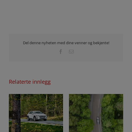
Del denne nyheten med dine venner og bekjente!
Facebook
E-
post
Relaterte innlegg
Sommerdekk til elbil –
Sjekkliste for
slik velger du riktige
e
sommerdekksesongen
dekk