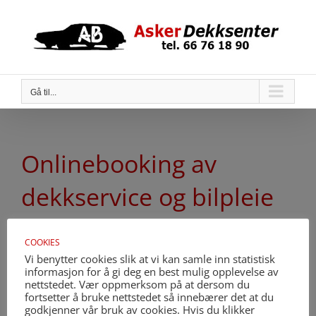
Skip
to
content
Gå til...
Onlinebooking av
dekkservice og bilpleie
NB: Benytt
denne lenken
for bestilling.
COOKIES
Vi benytter cookies slik at vi kan samle inn statistisk
informasjon for å gi deg en best mulig opplevelse av
nettstedet. Vær oppmerksom på at dersom du
fortsetter å bruke nettstedet så innebærer det at du
godkjenner vår bruk av cookies. Hvis du klikker