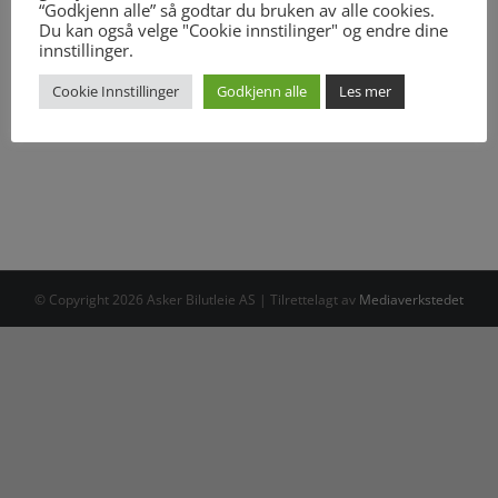
“Godkjenn alle” så godtar du bruken av alle cookies.
Du kan også velge "Cookie innstilinger" og endre dine
innstillinger.
Cookie Innstillinger
Godkjenn alle
Les mer
© Copyright
2026 Asker Bilutleie AS | Tilrettelagt av
Mediaverkstedet